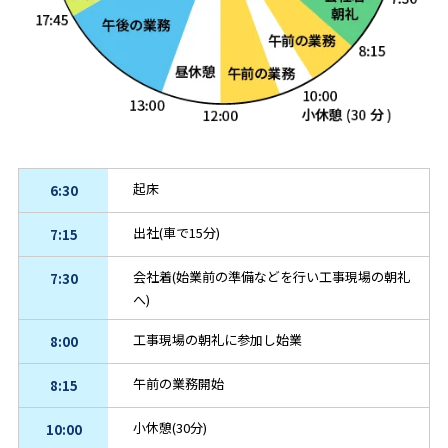
起床
6:30
出社(車で15分)
7:15
会社着(始業前の準備などを行い工事現場の朝礼
7:30
へ)
工事現場の朝礼に参加し始業
8:00
午前の業務開始
8:15
小休憩(30分)
10:00